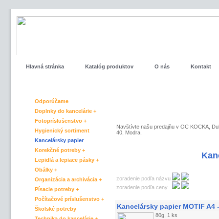
Hlavná stránka
Katalóg produktov
O nás
Kontakt
Katalóg produktov
Odporúčame
Doplnky do kancelárie +
Fotopríslušenstvo +
Navštívte našu predajňu v OC KOCKA, Du
Hygienický sortiment
40, Modra.
Kancelársky papier
Korekčné potreby +
Vitajte na www.papiernet.sk !
Kan
Lepidlá a lepiace pásky +
Obálky +
zoradenie podľa názvu
Organizácia a archivácia +
zoradenie podľa ceny
Písacie potreby +
Počítačové príslušenstvo +
Kancelársky papier MOTIF A4 
Školské potreby
80g, 1 ks
Technika do kancelárie +