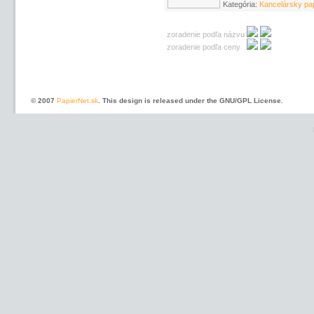
Kategória:
Kancelársky pap
zoradenie podľa názvu
zoradenie podľa ceny
© 2007
PapierNet.sk
. This design is released under the GNU/GPL License.